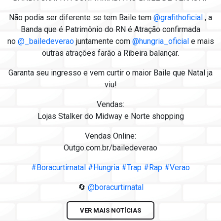
Não podia ser diferente se tem Baile tem
@grafithoficial
, a
Banda que é Patrimônio do RN é Atração confirmada
no
@_bailedeverao
juntamente com
@hungria_oficial
e mais
outras atrações farão a Ribeira balançar.
Garanta seu ingresso e vem curtir o maior Baile que Natal ja
viu!
Vendas:
Lojas Stalker do Midway e Norte shopping
Vendas Online:
Outgo.com.br/bailedeverao
#Boracurtirnatal
#Hungria
#Trap
#Rap
#Verao
🔄
@boracurtirnatal
VER MAIS NOTÍCIAS